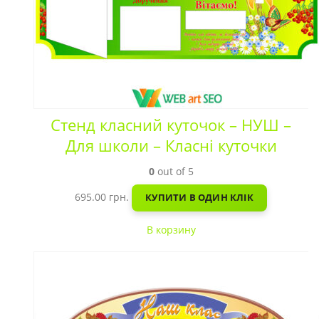
Стенд класний куточок – НУШ –
Для школи – Класні куточки
0
out of 5
695.00
грн.
КУПИТИ В ОДИН КЛІК
В корзину