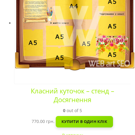
Класний куточок – стенд –
Досягнення
0
out of 5
770.00
грн.
КУПИТИ В ОДИН КЛІК