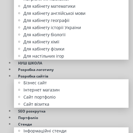
Для кабінету математики
Для кабінету англійської мови
Для кабінету географії
Для кабінету історії України
Для кабінету біології
Для кабінету хімії
Для кабінету фізики
Для настільних ігор
НУШ ШКОЛА
Розробка логотипу
Розробка сайтів
Бізнес сайт
Інтернет магазин
Сайт портфоліо
Сайт візитка
SEO розкрутка
Портфоліо
Стенди
Інформаційні стенди