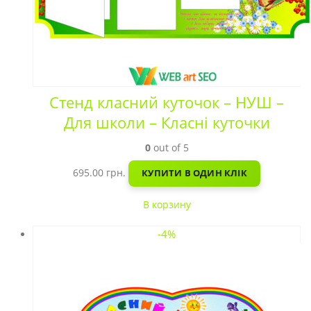
Стенд класний куточок – НУШ –
Для школи – Класні куточки
0
out of 5
695.00
грн.
КУПИТИ В ОДИН КЛІК
В корзину
-4%