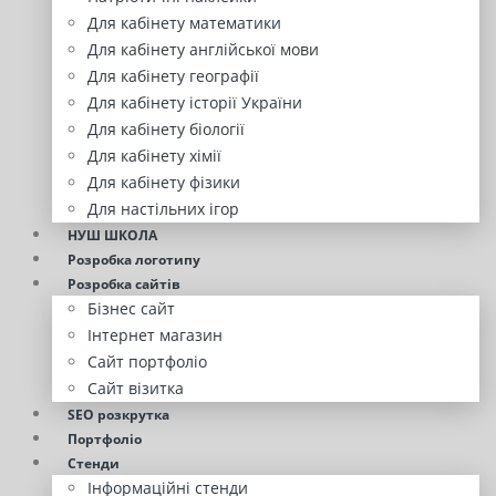
Для кабінету математики
Для кабінету англійської мови
Для кабінету географії
Для кабінету історії України
Для кабінету біології
Для кабінету хімії
Для кабінету фізики
Для настільних ігор
НУШ ШКОЛА
Розробка логотипу
Розробка сайтів
Бізнес сайт
Інтернет магазин
Сайт портфоліо
Сайт візитка
SEO розкрутка
Портфоліо
Стенди
Інформаційні стенди