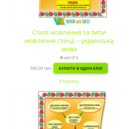
Стилі мовлення та типи
мовлення стенд – українська
мова
0
out of 5
585.00
грн.
КУПИТИ В ОДИН КЛІК
В корзину