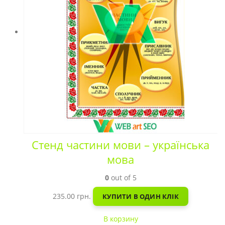
Стенд частини мови – українська
мова
0
out of 5
235.00
грн.
КУПИТИ В ОДИН КЛІК
В корзину