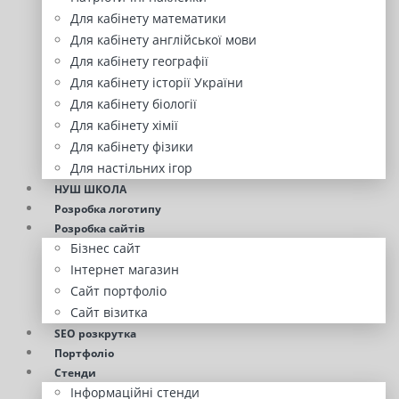
Для кабінету математики
Для кабінету англійської мови
Для кабінету географії
Для кабінету історії України
Для кабінету біології
Для кабінету хімії
Для кабінету фізики
Для настільних ігор
НУШ ШКОЛА
Розробка логотипу
Розробка сайтів
Бізнес сайт
Інтернет магазин
Сайт портфоліо
Сайт візитка
SEO розкрутка
Портфоліо
Стенди
Інформаційні стенди