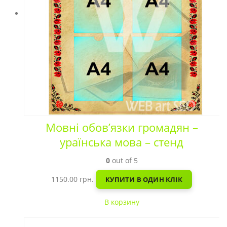
Мовні обов’язки громадян –
ураїнська мова – стенд
0
out of 5
1150.00
грн.
КУПИТИ В ОДИН КЛІК
В корзину