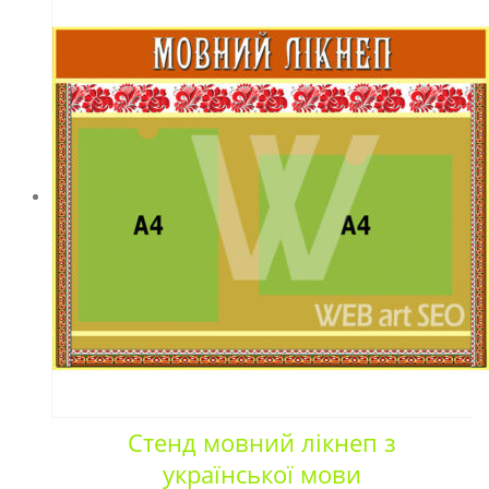
Стенд мовний лікнеп з
української мови