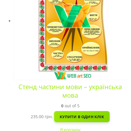
Стенд частини мови – українська
мова
0
out of 5
235.00
грн.
КУПИТИ В ОДИН КЛІК
В корзину