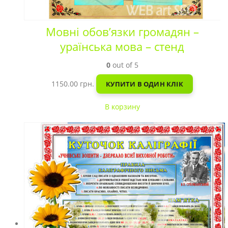
Мовні обов’язки громадян –
ураїнська мова – стенд
0
out of 5
1150.00
грн.
КУПИТИ В ОДИН КЛІК
В корзину