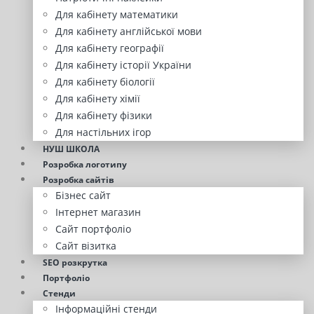
Для кабінету математики
Для кабінету англійської мови
Для кабінету географії
Для кабінету історії України
Для кабінету біології
Для кабінету хімії
Для кабінету фізики
Для настільних ігор
НУШ ШКОЛА
Розробка логотипу
Розробка сайтів
Бізнес сайт
Інтернет магазин
Сайт портфоліо
Сайт візитка
SEO розкрутка
Портфоліо
Стенди
Інформаційні стенди