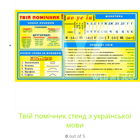
Твій помічник стенд з української
мови
0
out of 5