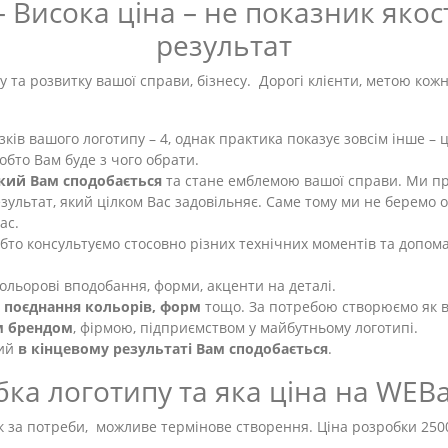
 Висока ціна – не показник яко
результат
 та розвитку вашої справи, бізнесу. Дорогі клієнти, метою кожно
ів вашого логотипу – 4, однак практика показує зовсім інше – це 
обто Вам буде з чого обрати.
який Вам сподобається
та стане емблемою вашої справи. Ми п
 результат, який цілком Вас задовільняє. Саме тому ми не беремо
ас.
обто консультуємо стосовно різних технічних моментів та допом
, кольорові вподобання, форми, акценти на деталі.
, поєднання кольорів, форм
тощо. За потребою створюємо як в к
им брендом
, фірмою, підприємством у майбутньому логотипі.
кий
в кінцевому результаті Вам сподобається
.
ка логотипу та яка ціна на WEB
ак за потреби, можливе термінове створення. Ціна розробки 250