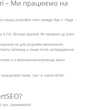
сті – Ми працюємо на
ї нашої розробки лого завжди був, є і буде –
6,7,8 і більше зразків. Як правило це різні
рацюємо не для розробки визначеної
 оплату наперед, а лише після затвердження
агаємо у їх вирішенні(наприклад зміна
ольоровій гаммі, так і в чорно-білій.
artSEO?
0 грн. Замовляйте!