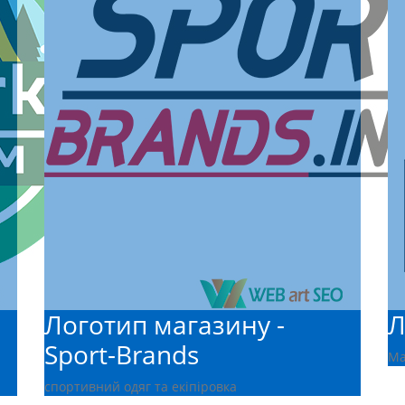
Логотип магазину -
Л
Sport-Brands
Ма
спортивний одяг та екіпіровка