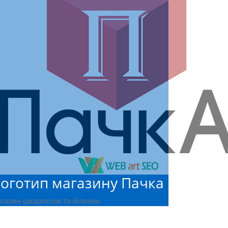
оготип магазину Пачка
газин шкарпеток та білизни