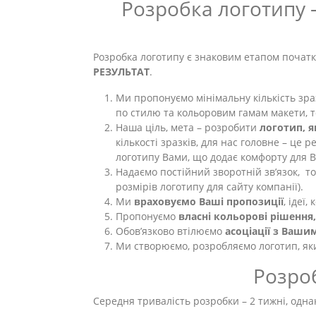
Розробка логотипу –
Розробка логотипу є знаковим етапом початку
РЕЗУЛЬТАТ
.
Ми пропонуємо мінімальну кількість зразк
по стилю та кольоровим гамам макети, т
Наша ціль, мета – розробити
логотип, 
кількості зразків, для нас головне – це
логотипу Вами, що додає комфорту для В
Надаємо постійний зворотній зв’язок, т
розмірів логотипу для сайту компанії).
Ми
враховуємо Ваші пропозиції
, ідеї
Пропонуємо
власні кольорові рішення
Обов’язково втілюємо
асоціації з Ваш
Ми створюємо, розробляємо логотип, я
Розроб
Середня тривалість розробки – 2 тижні, одн