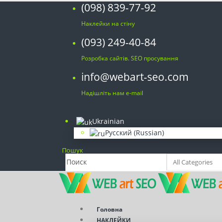
(098) 839-77-92
Наклейки на стіну
(093) 249-40-84
Розробка сайтів. SEO просування
info@webart-seo.com
Надішліть нам e-mail
Ukrainian
Русский
(
Russian
)
Пошук
Головна
НАКЛЕЙКИ