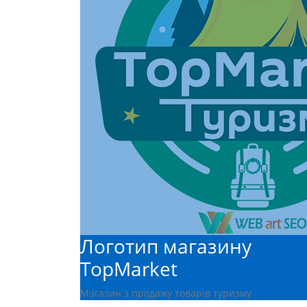
Логотип магазину
TopMarket
Магазин з продажу товарів туризму