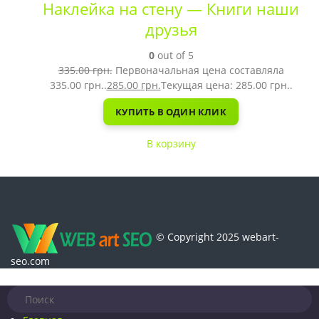
Наклейка на стену — Книги наши
друзья
0
out of 5
335.00
грн.
Первоначальная цена составляла
335.00 грн..
285.00
грн.
Текущая цена: 285.00 грн..
КУПИТЬ В ОДИН КЛИК
В корзину
© Copyright 2025 webart-
seo.com