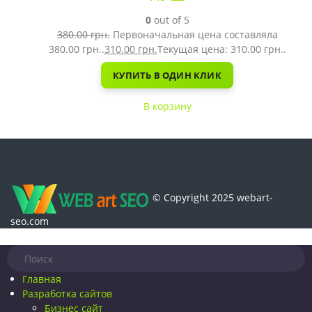
0
out of 5
380.00
грн.
Первоначальная цена составляла
380.00 грн..
310.00
грн.
Текущая цена: 310.00 грн..
КУПИТЬ В ОДИН КЛИК
В корзину
© Copyright 2025 webart-
seo.com
Главная
Разработка сайтов
Бизнес сайт