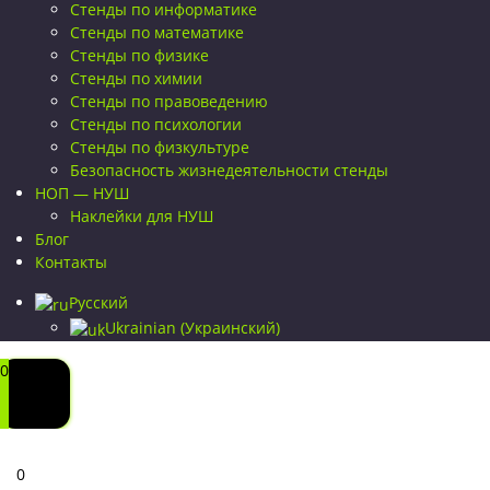
Стенды по информатике
Стенды по математике
Стенды по физике
Стенды по химии
Стенды по правоведению
Стенды по психологии
Стенды по физкультуре
Безопасность жизнедеятельности стенды
НОП — НУШ
Наклейки для НУШ
Блог
Контакты
Русский
Ukrainian
(
Украинский
)
0
0