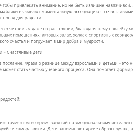
 чтобы привлекать внимание, но не быть излишне навязчивой.
 смайлики вызывают моментальную ассоциацию со счастливыми
 повод для радости.
егко читаемым даже на расстоянии, благодаря чему наклейку 
ольших помещениях: актовых залах, холлах, спортивных коридор
ого счастья и погружает в мир добра и мудрости.
и – Счастливые дети
е послание. Фраза о разнице между взрослыми и детьми – это н
ое может стать частью учебного процесса. Она помогает форми
 радостей;
 инструментом во время занятий по эмоциональному интеллект
 дружбе и саморазвитии. Дети запоминают яркие образы лучше, 