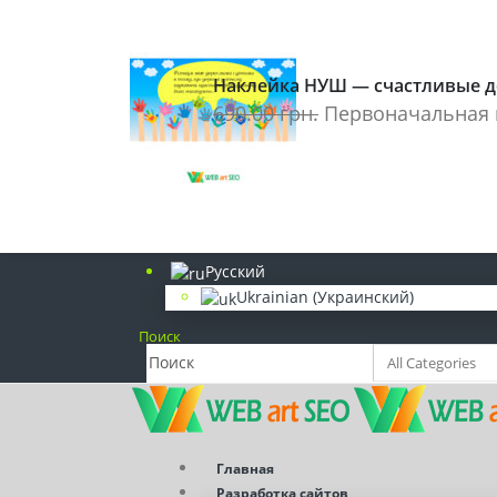
(098) 839-77-92
Наклейки на стіну
Наклейка НУШ — счастливые д
(093) 249-40-84
690.00
грн.
Первоначальная ц
Розробка сайтів. SEO просування
info@webart-seo.com
Надішліть нам e-mail
Русский
Ukrainian
(
Украинский
)
Поиск
Главная
Разработка сайтов