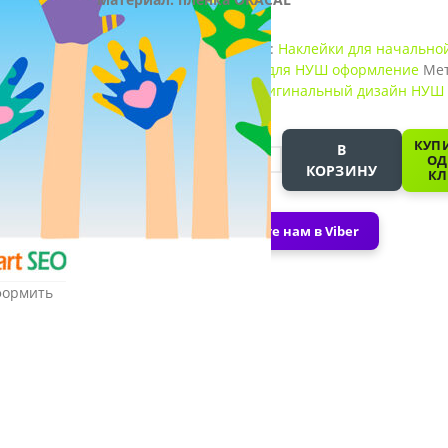
Артикул:
0503
Категории:
Наклейки для начально
школы и ДОУ
,
Наклейки для НУШ оформление
Мет
Дети
,
НУШ наклейки
,
Оригинальный дизайн НУШ
-
КУПИ
В
ОД
КОРЗИНУ
КЛ
+
Напишите нам в Viber