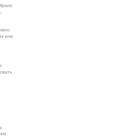
 Яркие
,
можно
ах или
е
ровать
у,
чем