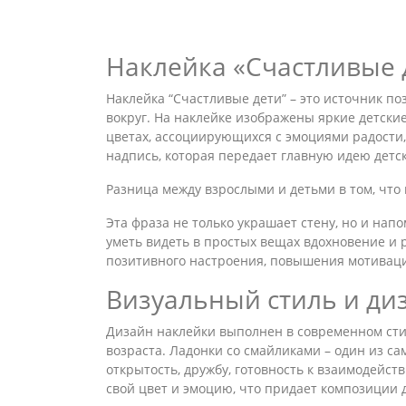
Наклейка «Счастливые д
Наклейка “Счастливые дети” – это источник по
вокруг. На наклейке изображены яркие детск
цветах, ассоциирующихся с эмоциями радости
надпись, которая передает главную идею детс
Разница между взрослыми и детьми в том, что в
Эта фраза не только украшает стену, но и напом
уметь видеть в простых вещах вдохновение и 
позитивного настроения, повышения мотиваци
Визуальный стиль и ди
Дизайн наклейки выполнен в современном сти
возраста. Ладонки со смайликами – один из с
открытость, дружбу, готовность к взаимодейст
свой цвет и эмоцию, что придает композиции 