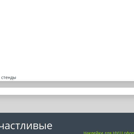
 стенды
частливые
Наклейки для НУШ офо