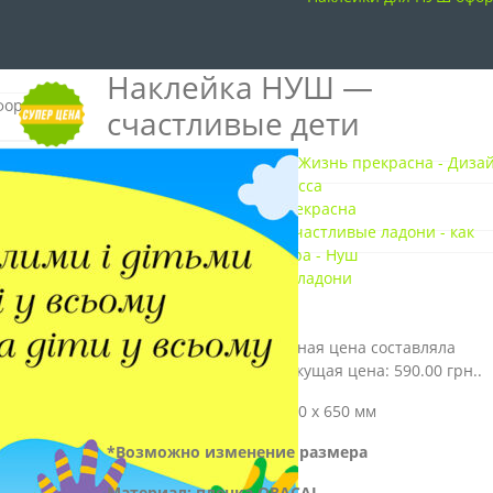
Наклейка НУШ —
счастливые дети
Наклейка НУШ жизнь прекрасна
Наклейка — счастливые ладони
0
out of 5
( Отзывов пока нет. )
690.00
грн.
Первоначальная цена составляла
690.00 грн..
590.00
грн.
Текущая цена: 590.00 грн..
Размеры наклейки:
1300 x 650 мм
*Возможно изменение размера
Материал: пленка ORACAL