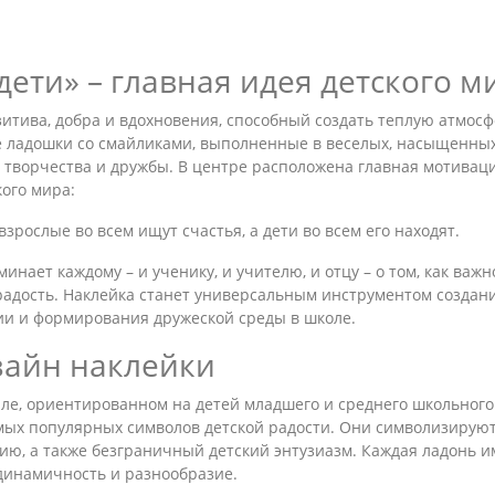
ети» – главная идея детского м
зитива, добра и вдохновения, способный создать теплую атмос
ие ладошки со смайликами, выполненные в веселых, насыщенны
, творчества и дружбы. В центре расположена главная мотивац
кого мира:
зрослые во всем ищут счастья, а дети во всем его находят.
инает каждому – и ученику, и учителю, и отцу – о том, как важн
радость. Наклейка станет универсальным инструментом создан
и и формирования дружеской среды в школе.
зайн наклейки
ле, ориентированном на детей младшего и среднего школьного
амых популярных символов детской радости. Они символизирую
вию, а также безграничный детский энтузиазм. Каждая ладонь и
динамичность и разнообразие.