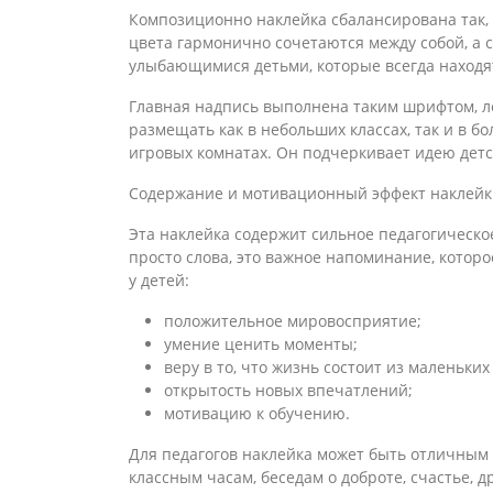
Композиционно наклейка сбалансирована так,
цвета гармонично сочетаются между собой, а
улыбающимися детьми, которые всегда находят
Главная надпись выполнена таким шрифтом, л
размещать как в небольших классах, так и в б
игровых комнатах. Он подчеркивает идею детск
Содержание и мотивационный эффект наклейк
Эта наклейка содержит сильное педагогическо
просто слова, это важное напоминание, котор
у детей:
положительное мировосприятие;
умение ценить моменты;
веру в то, что жизнь состоит из маленьких
открытость новых впечатлений;
мотивацию к обучению.
Для педагогов наклейка может быть отличным
классным часам, беседам о доброте, счастье,