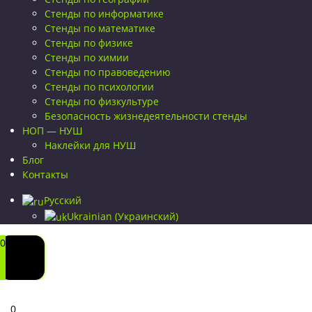
Стенды по информатике
Стенды по математике
Стенды по физике
Стенды по химии
Стенды по правоведению
Стенды по психологии
Стенды по физкультуре
Безопасность жизнедеятельности стенды
НОП — НУШ
Наклейки для НУШ
Блог
Контакты
Русский
Ukrainian
(
Украинский
)
0
0