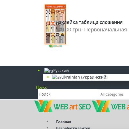
(098) 839-77-92
Наклейки на стіну
Наклейка таблица сложения
(093) 249-40-84
540.00
грн.
Первоначальная ц
Розробка сайтів. SEO просування
info@webart-seo.com
Надішліть нам e-mail
Русский
Ukrainian
(
Украинский
)
Поиск
Главная
Разработка сайтов