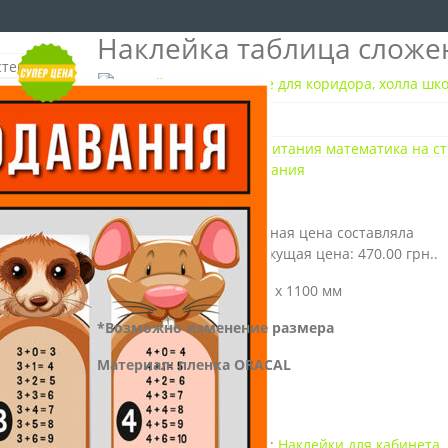
Наклейка таблица сложе
Наклейка весна в душе
Наклейка таблица вычитания
0
out of 5
( Отзывов пока нет. )
540.00
грн.
Первоначальная цена составляла
540.00 грн..
470.00
грн.
Текущая цена: 470.00 грн..
Размеры наклейки:
590 x 1100 мм
*Возможно изменение размера
Материал: пленка ORACAL
Артикул:
0676
Категории:
Наклейки для кабинета