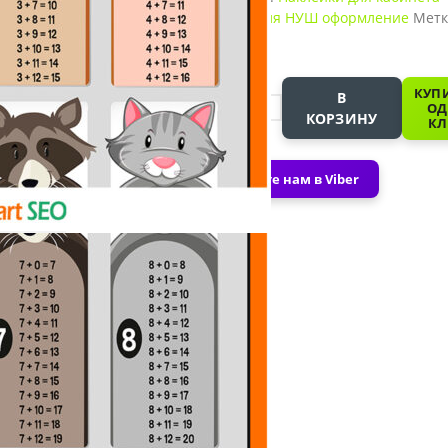
математики
,
Наклейки для НУШ оформление
Метк
НУШ наклейки
-
КУПИ
В
ОД
КОРЗИНУ
КЛ
+
Напишите нам в Viber