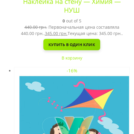
Наклейка на стену — Химия —
НУШ
0
out of 5
440.00
грн.
Первоначальная цена составляла
440.00 грн..
345.00
грн.
Текущая цена: 345.00 грн..
КУПИТЬ В ОДИН КЛИК
В корзину
-16%