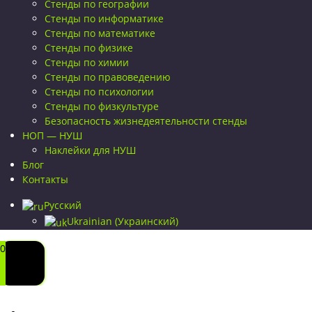
Стенды по географии
Стенды по информатике
Стенды по математике
Стенды по физике
Стенды по химии
Стенды по правоведению
Стенды по психологии
Стенды по физкультуре
Безопасность жизнедеятельности стенды
НОП — НУШ
Наклейки для НУШ
Блог
Контакты
Русский
Ukrainian
(
Украинский
)
0