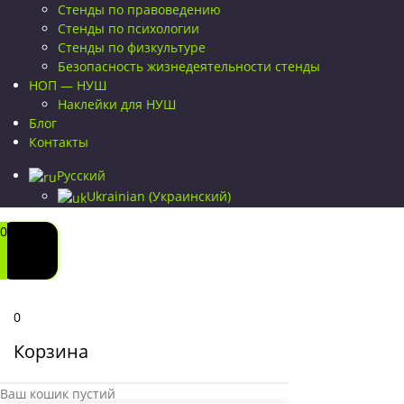
Стенды по правоведению
Стенды по психологии
Стенды по физкультуре
Безопасность жизнедеятельности стенды
НОП — НУШ
Наклейки для НУШ
Блог
Контакты
Русский
Ukrainian
(
Украинский
)
0
0
Корзина
Ваш кошик пустий