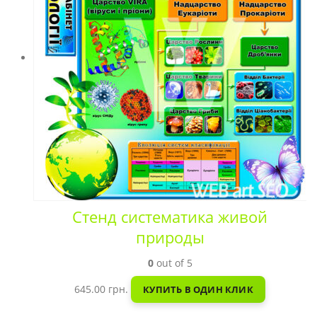
Стенд систематика живой
природы
0
out of 5
645.00
грн.
КУПИТЬ В ОДИН КЛИК