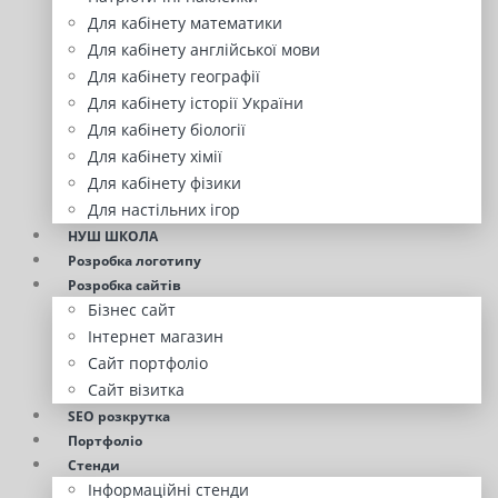
Для кабінету математики
Для кабінету англійської мови
Для кабінету географії
Для кабінету історії України
Для кабінету біології
Для кабінету хімії
Для кабінету фізики
Для настільних ігор
НУШ ШКОЛА
Розробка логотипу
Розробка сайтів
Бізнес сайт
Інтернет магазин
Сайт портфоліо
Сайт візитка
SEO розкрутка
Портфоліо
Стенди
Інформаційні стенди