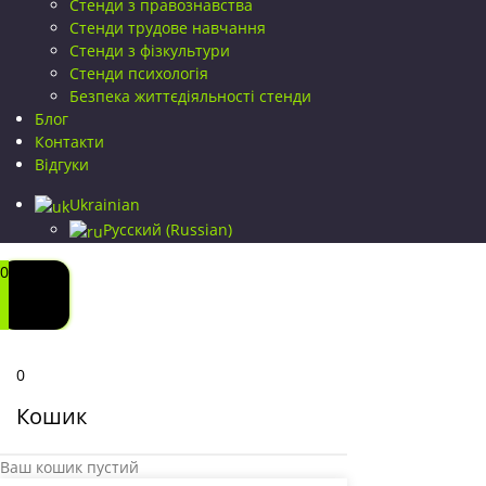
Стенди з правознавства
Стенди трудове навчання
Стенди з фізкультури
Стенди психологія
Безпека життєдіяльності стенди
Блог
Контакти
Відгуки
Ukrainian
Русский
(
Russian
)
0
0
Кошик
Ваш кошик пустий