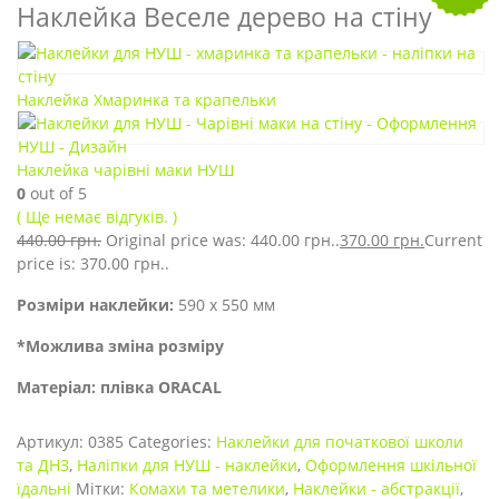
Наклейка Веселе дерево на стіну
Наклейка Хмаринка та крапельки
Наклейка чарівні маки НУШ
0
out of 5
( Ще немає відгуків. )
440.00
грн.
Original price was: 440.00 грн..
370.00
грн.
Current
price is: 370.00 грн..
Розміри наклейки:
590 х 550 мм
*Можлива зміна розміру
Матеріал: плівка ORACAL
Артикул:
0385
Categories:
Наклейки для початкової школи
та ДНЗ
,
Наліпки для НУШ - наклейки
,
Оформлення шкільної
їдальні
Мітки:
Комахи та метелики
,
Наклейки - абстракції
,