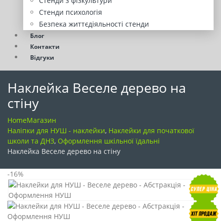
Стенди з фізкультури
Стенди психологія
Безпека життєдіяльності стенди
Блог
Контакти
Відгуки
Наклейка Веселе дерево на
стіну
Home
Магазин
Наліпки для НУШ - наклейки
,
Наклейки для початкової
школи та ДНЗ
,
Оформлення шкільної їдальні
Наклейка Веселе дерево на стіну
-16%