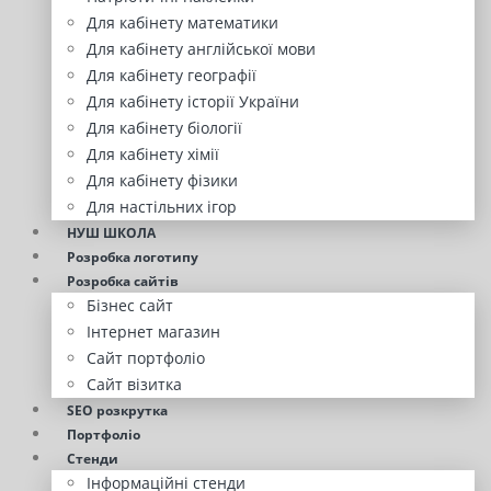
Для кабінету математики
Для кабінету англійської мови
Для кабінету географії
Для кабінету історії України
Для кабінету біології
Для кабінету хімії
Для кабінету фізики
Для настільних ігор
НУШ ШКОЛА
Розробка логотипу
Розробка сайтів
Бізнес сайт
Інтернет магазин
Сайт портфоліо
Сайт візитка
SEO розкрутка
Портфоліо
Стенди
Інформаційні стенди