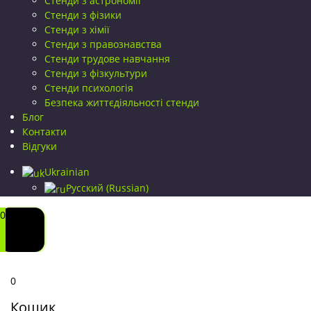
Стенди з астрономії
Стенди з фізики
Стенди з хімії
Стенди з правознавства
Стенди трудове навчання
Стенди з фізкультури
Стенди психологія
Безпека життєдіяльності стенди
Блог
Контакти
Відгуки
Ukrainian
Русский
(
Russian
)
0
0
Кошик