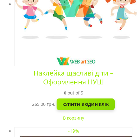
Наклейка щасливі діти –
Оформлення НУШ
0
out of 5
265.00
грн.
КУПИТИ В ОДИН КЛІК
В корзину
-19%