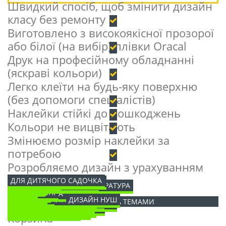
Швидкий спосіб, щоб змінити дизайн
класу без ремонту
Виготовлено з високоякісної прозорої
або білої (на вибір) плівки Oracal
Друк на професійному обладнанні
(яскраві кольори)
Легко клеїти на будь-яку поверхню
(без допомоги спеціалістів)
Наклейки стійкі до пошкоджень
Кольори не вицвітають
Змінюємо розмір наклейки за
потребою
Розробляємо дизайн з урахуванням
ваших потреб
ДЛЯ ДИТЯЧОГО САДОЧКА
НАКЛЕЙКИ ІНФОРМАТИКА
ДЕРЕВА
ФІЗКУЛЬТУРА
ФІЗИКА ТА АСТРОНОМІЯ
УКРАЇНСЬКА МОВА ТА ЛІТЕРАТУРА
СОНЕЧКО
ТВАРИНИ
РАЙДУГА
ХІМІЯ
РИБКИ
ДІТИ
ДЛЯ ЇДАЛЬНІ
ДИТЯЧА КАРТА
ГЕОГРАФІЯ
БУДІВЛІ
ПРИРОДА
БІОЛОГІЯ
ПОРИ РОКУ
ОРИГІНАЛЬНИЙ ДИЗАЙН НУШ
ОВОЧІ ТА ФРУКТИ
НАКЛЕЙКИ НА ПІДЛОГУ
НАКЛЕЙКИ ЗА ТЕМАМИ
НАКЛЕЙКИ НА ДВЕРІ НУШ
НАКЛЕЙКИ З ІСТОРІЇ УКРАЇНИ
НАКЛЕЙКИ З ІГРАМИ
НАКЛЕЙКИ-АБСТРАКЦІЇ
НУШ НАЛІПКИ
МОТИВАЦІЙНІ НАКЛЕЙКИ
МАТЕМАТИКА
КОМАХИ ТА МЕТЕЛИКИ
КВІТИ
КАРТИ УКРАЇНИ-СВІТУ
АНГЛІЙСЬКА МОВА
Корзина