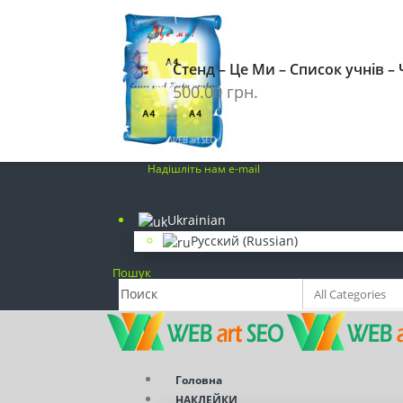
(098) 839-77-92
Наклейки на стіну
Стенд – Це Ми – Список учнів –
(093) 249-40-84
500.00
грн.
Розробка сайтів. SEO просування
info@webart-seo.com
Надішліть нам e-mail
Ukrainian
Русский
(
Russian
)
Пошук
Головна
НАКЛЕЙКИ