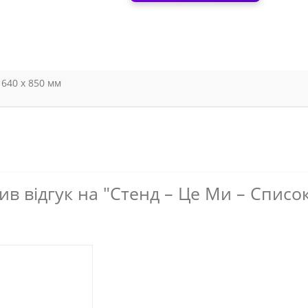
640 х 850 мм
в відгук на "Стенд – Це Ми – Списо