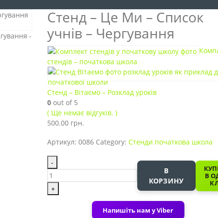
Стенд – Це Ми – Список
учнів – Чергування
Комп
стендів – початкова школа
Стенд – Вітаємо – Розклад уроків
0
out of 5
( Ще немає відгуків. )
500.00
грн.
Артикул:
0086
Category:
Стенди початкова школа
-
КУП
В
В О
КОРЗИНУ
КЛ
+
Напишіть нам у Viber