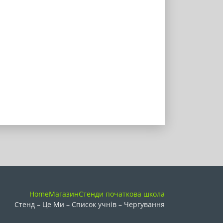
Home
Магазин
Стенди початкова школа
Стенд – Це Ми – Список учнів – Чергування