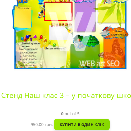
Стенд Наш клас 3 – у початкову шк
0
out of 5
950.00
грн.
КУПИТИ В ОДИН КЛІК