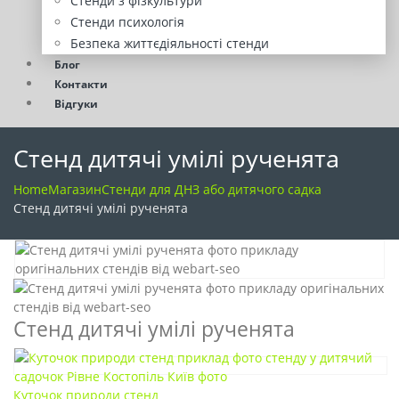
Стенди з фізкультури
Стенди психологія
Безпека життєдіяльності стенди
Блог
Контакти
Відгуки
Стенд дитячі умілі рученята
Home
Магазин
Стенди для ДНЗ або дитячого садка
Стенд дитячі умілі рученята
Стенд дитячі умілі рученята
Куточок природи стенд