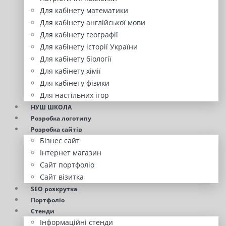
Для кабінету математики
Для кабінету англійської мови
Для кабінету географії
Для кабінету історії України
Для кабінету біології
Для кабінету хімії
Для кабінету фізики
Для настільних ігор
НУШ ШКОЛА
Розробка логотипу
Розробка сайтів
Бізнес сайт
Інтернет магазин
Сайт портфоліо
Сайт візитка
SEO розкрутка
Портфоліо
Стенди
Інформаційні стенди