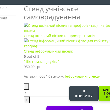
Стенд учнівське
самоврядування
Стенд шкільний вісник та профорієнтація
Стенд інформаційний вісник
0
out of 5
( Ще немає відгуків. )
950.00
грн.
Артикул:
0034
Category:
Інформаційні стенди
-
КУП
В
В О
КОРЗИНУ
КЛ
+