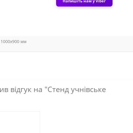
Напишіть нам у Viber
1000х900 мм
в відгук на "Стенд учнівське