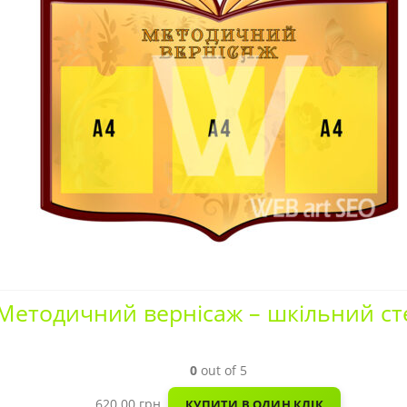
Методичний вернісаж – шкільний ст
0
out of 5
620.00
грн.
КУПИТИ В ОДИН КЛІК