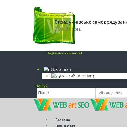
(098) 839-77-92
Наклейки на стіну
Стенд учнівське самоврядуван
(093) 249-40-84
950.00
грн.
Розробка сайтів. SEO просування
info@webart-seo.com
Надішліть нам e-mail
Ukrainian
Русский
(
Russian
)
Пошук
Головна
НАКЛЕЙКИ