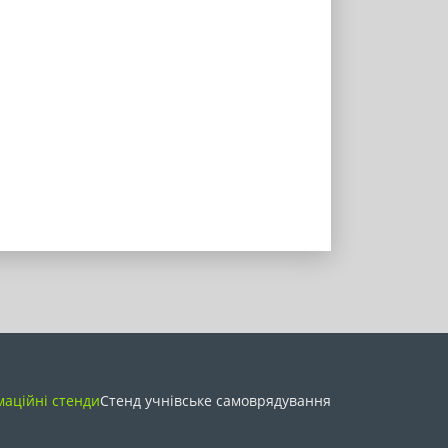
маційні стенди
Стенд учнівське самоврядування