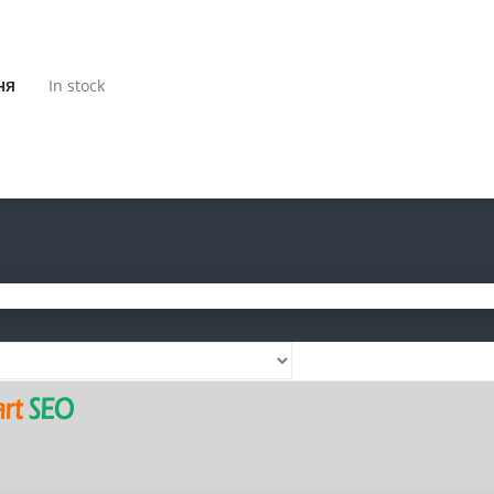
ня
In stock