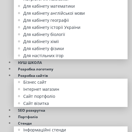
Для кабінету математики
Для кабінету англійської мови
Для кабінету географії
Для кабінету історії України
Для кабінету біології
Для кабінету хімії
Для кабінету фізики
Для настільних ігор
НУШ ШКОЛА
Розробка логотипу
Розробка сайтів
Бізнес сайт
Інтернет магазин
Сайт портфоліо
Сайт візитка
SEO розкрутка
Портфоліо
Стенди
Інформаційні стенди