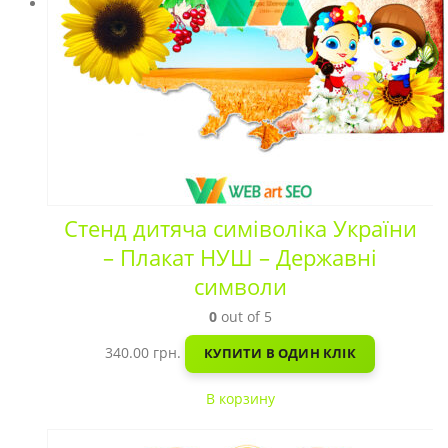
Стенд дитяча симіволіка України
– Плакат НУШ – Державні
символи
0
out of 5
340.00
грн.
КУПИТИ В ОДИН КЛІК
В корзину