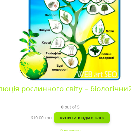
люція рослинного світу – біологічни
0
out of 5
610.00
грн.
КУПИТИ В ОДИН КЛІК
В корзину