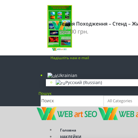
(098) 839-77-92
Наклейки на стіну
Теорія Походження – Стенд – Жи
(093) 249-40-84
360.00
грн.
Розробка сайтів. SEO просування
info@webart-seo.com
Надішліть нам e-mail
Ukrainian
Русский
(
Russian
)
Пошук
Головна
НАКЛЕЙКИ