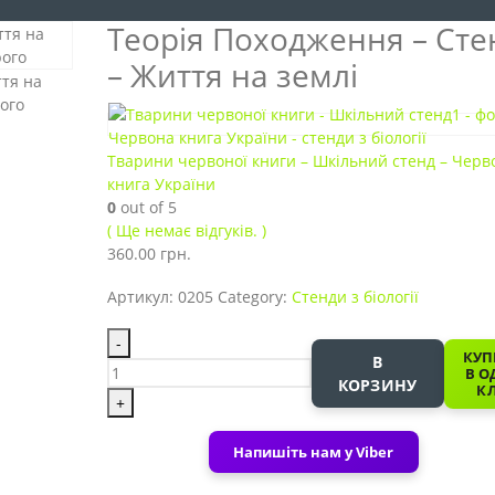
Теорія Походження – Сте
– Життя на землі
Тварини червоної книги – Шкільний стенд – Черв
книга України
0
out of 5
( Ще немає відгуків. )
360.00
грн.
Артикул:
0205
Category:
Стенди з біології
-
КУП
В
В О
КОРЗИНУ
КЛ
+
Напишіть нам у Viber