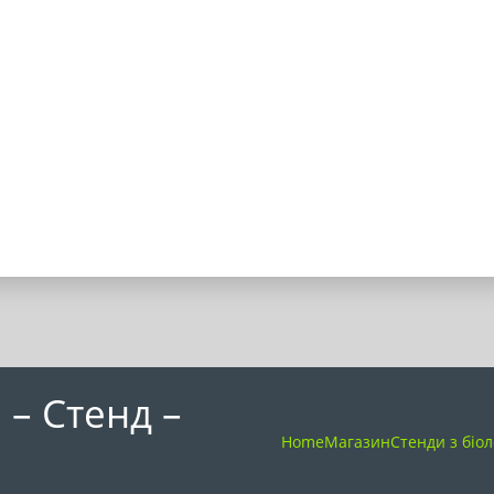
– Стенд –
Home
Магазин
Стенди з біол