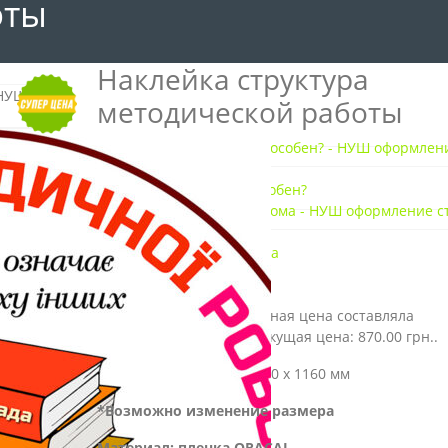
оты
Наклейка структура
методической работы
Наклейка на что ты способен?
Наклейка вкусно, как дома
0
out of 5
( Отзывов пока нет. )
990.00
грн.
Первоначальная цена составляла
990.00 грн..
870.00
грн.
Текущая цена: 870.00 грн..
Размеры наклейки:
1160 х 1160 мм
*Возможно изменение размера
Материал: пленка ORACAL