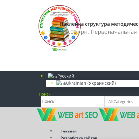
(098) 839-77-92
Наклейки на стіну
Наклейка структура методиче
(093) 249-40-84
990.00
грн.
Первоначальная ц
Розробка сайтів. SEO просування
info@webart-seo.com
Надішліть нам e-mail
Русский
Ukrainian
(
Украинский
)
Поиск
Главная
Разработка сайтов