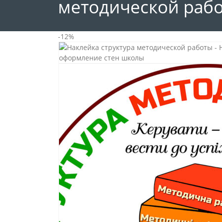
методической раб
-12%