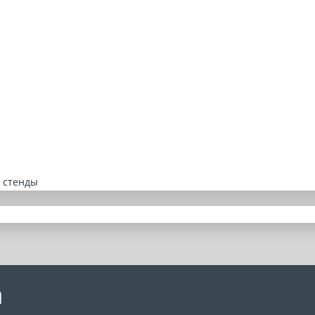
 стенды
а