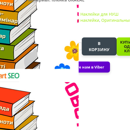
Артикул:
0797
Категория:
Наклейки для НУШ
оформление
Метки:
НУШ наклейки
,
Оригинальны
дизайн НУШ
-
КУПИ
В
ОД
КОРЗИНУ
КЛ
+
Напишите нам в Viber